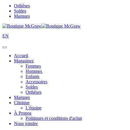
Orthèses
Soldes
Marques
EN
Accueil
Magasinez
Femmes
Hommes
Enfants
Accessoires
Soldes
Orthèses
Marques
Clinique
L'équipe
À Propos
Politiques et conditions d'achat
Nous joindre