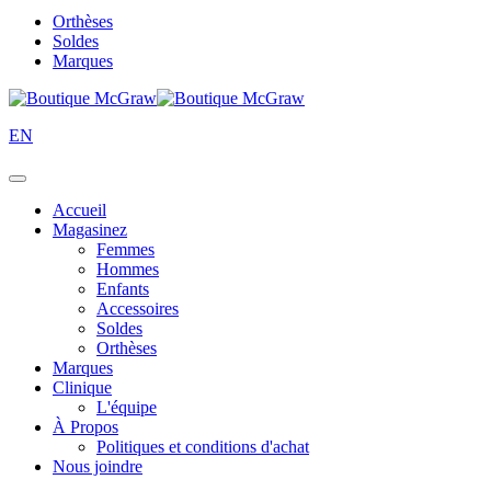
Orthèses
Soldes
Marques
EN
Accueil
Magasinez
Femmes
Hommes
Enfants
Accessoires
Soldes
Orthèses
Marques
Clinique
L'équipe
À Propos
Politiques et conditions d'achat
Nous joindre