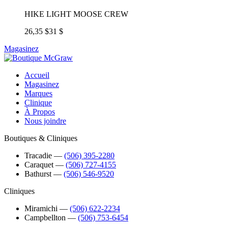
HIKE LIGHT MOOSE CREW
26,35 $
31 $
Magasinez
Accueil
Magasinez
Marques
Clinique
À Propos
Nous joindre
Boutiques & Cliniques
Tracadie
―
(506) 395-2280
Caraquet
―
(506) 727-4155
Bathurst
―
(506) 546-9520
Cliniques
Miramichi
―
(506) 622-2234
Campbellton
―
(506) 753-6454