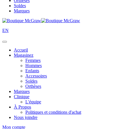
Orthèses
Soldes
Marques
EN
Accueil
Magasinez
Femmes
Hommes
Enfants
Accessoires
Soldes
Orthèses
Marques
Clinique
L'équipe
À Propos
Politiques et conditions d'achat
Nous joindre
Mon compte