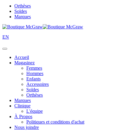
Orthèses
Soldes
Marques
EN
Accueil
Magasinez
Femmes
Hommes
Enfants
Accessoires
Soldes
Orthèses
Marques
Clinique
L'équipe
À Propos
Politiques et conditions d'achat
Nous joindre