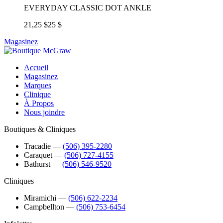
EVERYDAY CLASSIC DOT ANKLE
21,25 $
25 $
Magasinez
Accueil
Magasinez
Marques
Clinique
À Propos
Nous joindre
Boutiques & Cliniques
Tracadie
―
(506) 395-2280
Caraquet
―
(506) 727-4155
Bathurst
―
(506) 546-9520
Cliniques
Miramichi
―
(506) 622-2234
Campbellton
―
(506) 753-6454