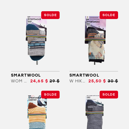
SOLDE
SOLDE
ORTHÈSES
SOLDES
MARQUES
SMARTWOOL
SMARTWOOL
WOM HIKE LIGH CUS ZIG ZAG VAL
24,65 $
29 $
W HIKE LIGHT CUSHION CREW
25,50 $
30 $
SOLDE
SOLDE