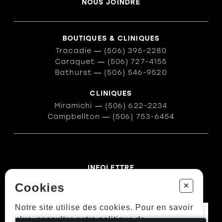
NOUS JOINDRE
BOUTIQUES & CLINIQUES
Tracadie
―
(506) 395-2280
Caraquet
―
(506) 727-4155
Bathurst
―
(506) 546-9520
CLINIQUES
Miramichi
―
(506) 622-2234
Campbellton
―
(506) 753-6454
INFOLETTRE
Des conseils ? Les tendances ?
+
Cookies
― Abonnez-vous !
Notre site utilise des cookies. Pour en savoir
plus, consulter notre politique de