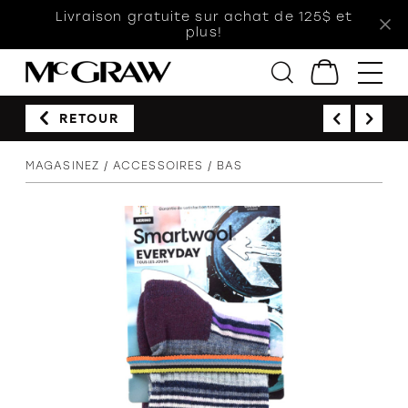
Livraison gratuite sur achat de 125$ et
plus!
RETOUR
Femmes
MAGASINEZ
ACCESSOIRES
BAS
Hommes
Enfants
Accessoires
Soldes
Orthèses