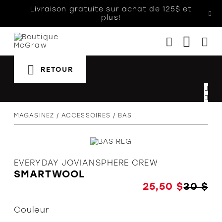
Livraison gratuite sur achat de 125$ et
plus!
RETOUR
Femmes
Hommes
Enfants
MAGASINEZ
ACCESSOIRES
BAS
Accessoires
Soldes
Orthèses
EVERYDAY JOVIANSPHERE CREW
SMARTWOOL
25,50 $
30 $
Couleur