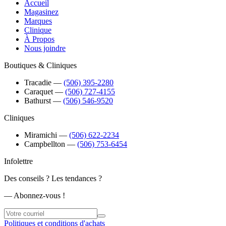
Accueil
Magasinez
Marques
Clinique
À Propos
Nous joindre
Boutiques & Cliniques
Tracadie
―
(506) 395-2280
Caraquet
―
(506) 727-4155
Bathurst
―
(506) 546-9520
Cliniques
Miramichi
―
(506) 622-2234
Campbellton
―
(506) 753-6454
Infolettre
Des conseils ? Les tendances ?
― Abonnez-vous !
Politiques et conditions d'achats