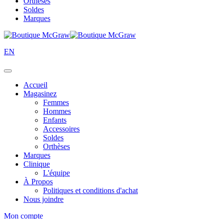
Orthèses
Soldes
Marques
EN
Accueil
Magasinez
Femmes
Hommes
Enfants
Accessoires
Soldes
Orthèses
Marques
Clinique
L'équipe
À Propos
Politiques et conditions d'achat
Nous joindre
Mon compte