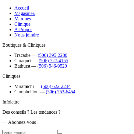
Accueil
Magasinez
Marques
Clinique
À Propos
Nous joindre
Boutiques & Cliniques
Tracadie
―
(506) 395-2280
Caraquet
―
(506) 727-4155
Bathurst
―
(506) 546-9520
Cliniques
Miramichi
―
(506) 622-2234
Campbellton
―
(506) 753-6454
Infolettre
Des conseils ? Les tendances ?
― Abonnez-vous !