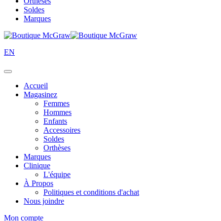
Orthèses
Soldes
Marques
EN
Accueil
Magasinez
Femmes
Hommes
Enfants
Accessoires
Soldes
Orthèses
Marques
Clinique
L'équipe
À Propos
Politiques et conditions d'achat
Nous joindre
Mon compte