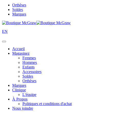
Orthèses
Soldes
Marques
EN
Accueil
Magasinez
Femmes
Hommes
Enfants
Accessoires
Soldes
Orthèses
Marques
Clinique
L'équipe
À Propos
Politiques et conditions d'achat
Nous joindre