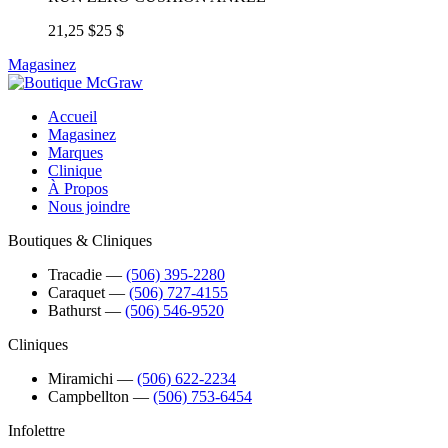
21,25 $
25 $
Magasinez
Accueil
Magasinez
Marques
Clinique
À Propos
Nous joindre
Boutiques & Cliniques
Tracadie
―
(506) 395-2280
Caraquet
―
(506) 727-4155
Bathurst
―
(506) 546-9520
Cliniques
Miramichi
―
(506) 622-2234
Campbellton
―
(506) 753-6454
Infolettre