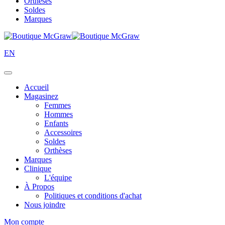
Orthèses
Soldes
Marques
EN
Accueil
Magasinez
Femmes
Hommes
Enfants
Accessoires
Soldes
Orthèses
Marques
Clinique
L'équipe
À Propos
Politiques et conditions d'achat
Nous joindre
Mon compte