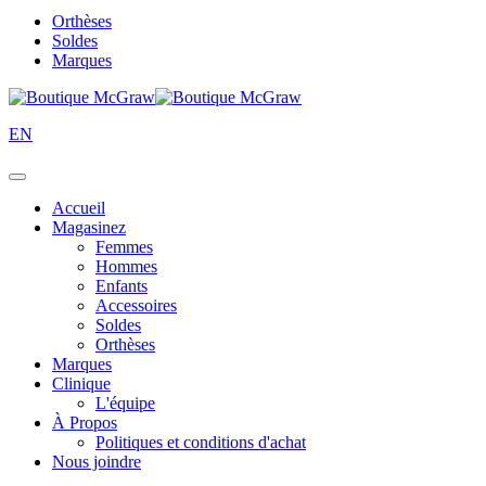
Orthèses
Soldes
Marques
EN
Accueil
Magasinez
Femmes
Hommes
Enfants
Accessoires
Soldes
Orthèses
Marques
Clinique
L'équipe
À Propos
Politiques et conditions d'achat
Nous joindre