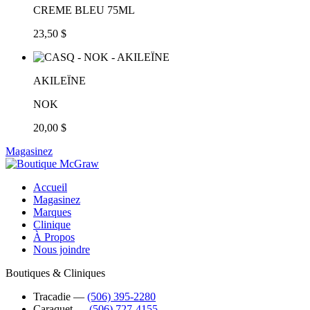
CREME BLEU 75ML
23,50 $
AKILEÏNE
NOK
20,00 $
Magasinez
Accueil
Magasinez
Marques
Clinique
À Propos
Nous joindre
Boutiques & Cliniques
Tracadie
―
(506) 395-2280
Caraquet
―
(506) 727-4155