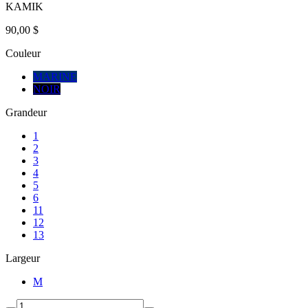
KAMIK
90,00 $
Couleur
MARINE
NOIR
Grandeur
1
2
3
4
5
6
11
12
13
Largeur
M