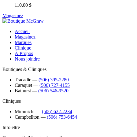
110,00 $
Magasinez
Accueil
Magasinez
Marques
Clinique
À Propos
Nous joindre
Boutiques & Cliniques
Tracadie
―
(506) 395-2280
Caraquet
―
(506) 727-4155
Bathurst
―
(506) 546-9520
Cliniques
Miramichi
―
(506) 622-2234
Campbellton
―
(506) 753-6454
Infolettre