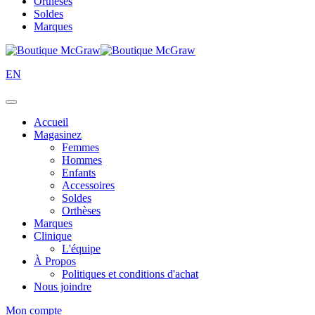
Orthèses
Soldes
Marques
EN
Accueil
Magasinez
Femmes
Hommes
Enfants
Accessoires
Soldes
Orthèses
Marques
Clinique
L'équipe
À Propos
Politiques et conditions d'achat
Nous joindre
Mon compte