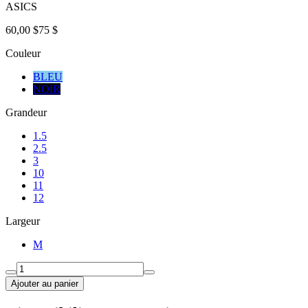
ASICS
60,00 $
75 $
Couleur
BLEU
NOIR
Grandeur
1.5
2.5
3
10
11
12
Largeur
M
Ajouter au panier