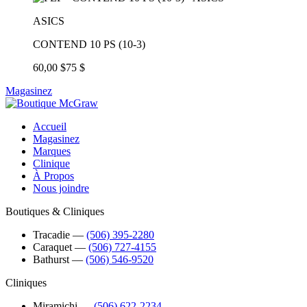
ASICS
CONTEND 10 PS (10-3)
60,00 $
75 $
Magasinez
Accueil
Magasinez
Marques
Clinique
À Propos
Nous joindre
Boutiques & Cliniques
Tracadie
―
(506) 395-2280
Caraquet
―
(506) 727-4155
Bathurst
―
(506) 546-9520
Cliniques
Miramichi
―
(506) 622-2234