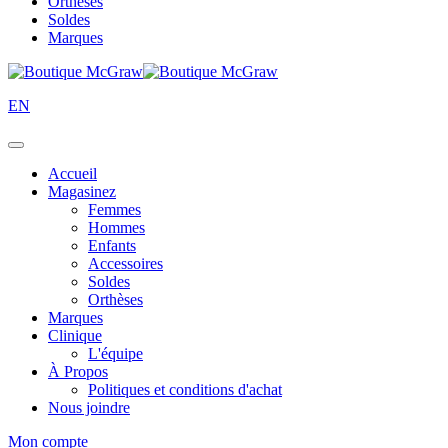
Orthèses
Soldes
Marques
EN
Accueil
Magasinez
Femmes
Hommes
Enfants
Accessoires
Soldes
Orthèses
Marques
Clinique
L'équipe
À Propos
Politiques et conditions d'achat
Nous joindre
Mon compte