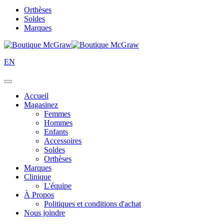
Orthèses
Soldes
Marques
EN
Accueil
Magasinez
Femmes
Hommes
Enfants
Accessoires
Soldes
Orthèses
Marques
Clinique
L'équipe
À Propos
Politiques et conditions d'achat
Nous joindre