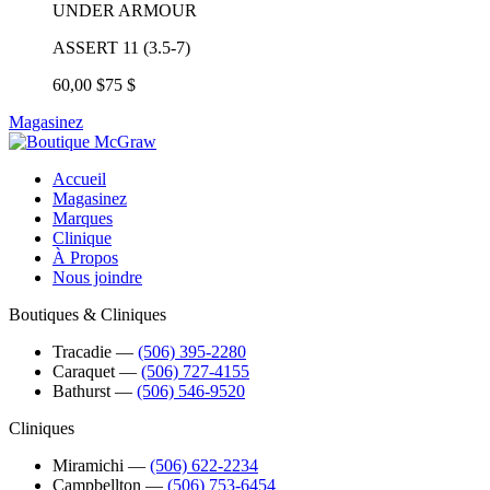
UNDER ARMOUR
ASSERT 11 (3.5-7)
60,00 $
75 $
Magasinez
Accueil
Magasinez
Marques
Clinique
À Propos
Nous joindre
Boutiques & Cliniques
Tracadie
―
(506) 395-2280
Caraquet
―
(506) 727-4155
Bathurst
―
(506) 546-9520
Cliniques
Miramichi
―
(506) 622-2234
Campbellton
―
(506) 753-6454