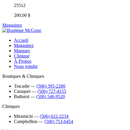
25512
200,00 $
Magasinez
Accueil
Magasinez
Marques
Clinique
À Propos
Nous joindre
Boutiques & Cliniques
Tracadie
―
(506) 395-2280
Caraquet
―
(506) 727-4155
Bathurst
―
(506) 546-9520
Cliniques
Miramichi
―
(506) 622-2234
Campbellton
―
(506) 753-6454