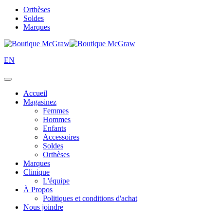
Orthèses
Soldes
Marques
EN
Accueil
Magasinez
Femmes
Hommes
Enfants
Accessoires
Soldes
Orthèses
Marques
Clinique
L'équipe
À Propos
Politiques et conditions d'achat
Nous joindre