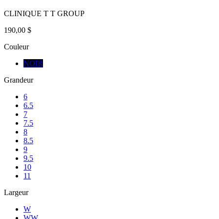
CLINIQUE T T GROUP
190,00 $
Couleur
NOIR
Grandeur
6
6.5
7
7.5
8
8.5
9
9.5
10
11
Largeur
W
WW