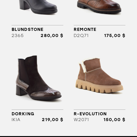
BLUNDSTONE
REMONTE
2365
280,00 $
D2Q71
175,00 $
ORTHÈSES
SOLDES
MARQUES
DORKING
R-EVOLUTION
IKIA
219,00 $
W2071
150,00 $