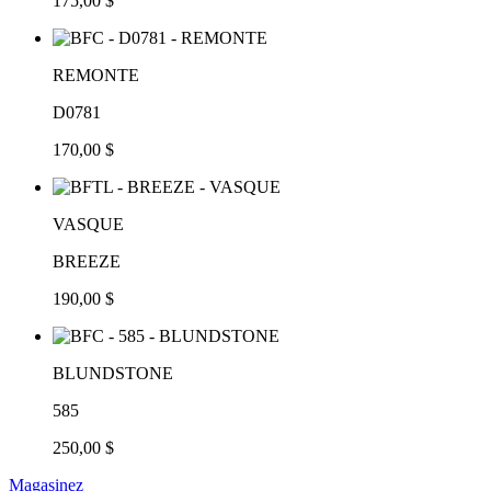
175,00 $
REMONTE
D0781
170,00 $
VASQUE
BREEZE
190,00 $
BLUNDSTONE
585
250,00 $
Magasinez