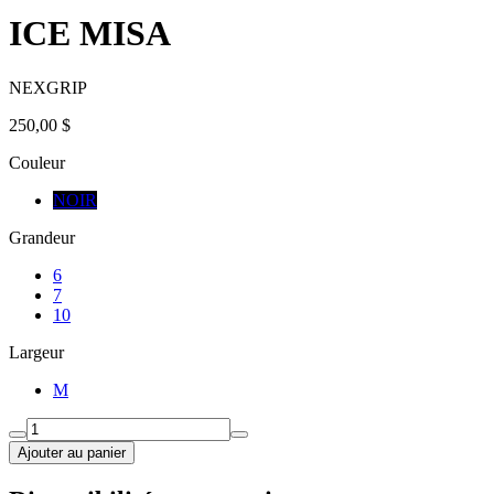
ICE MISA
NEXGRIP
250,00 $
Couleur
NOIR
Grandeur
6
7
10
Largeur
M
Ajouter au panier