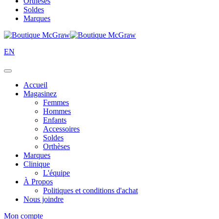
Orthèses
Soldes
Marques
EN
Accueil
Magasinez
Femmes
Hommes
Enfants
Accessoires
Soldes
Orthèses
Marques
Clinique
L'équipe
À Propos
Politiques et conditions d'achat
Nous joindre
Mon compte