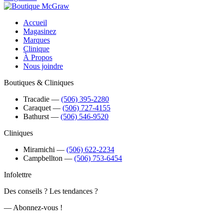
Accueil
Magasinez
Marques
Clinique
À Propos
Nous joindre
Boutiques & Cliniques
Tracadie
―
(506) 395-2280
Caraquet
―
(506) 727-4155
Bathurst
―
(506) 546-9520
Cliniques
Miramichi
―
(506) 622-2234
Campbellton
―
(506) 753-6454
Infolettre
Des conseils ? Les tendances ?
― Abonnez-vous !