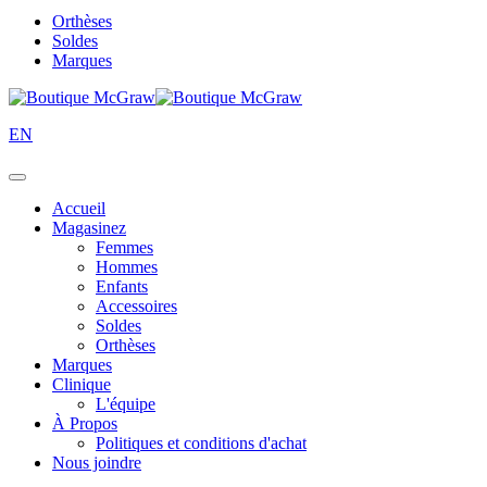
Orthèses
Soldes
Marques
EN
Accueil
Magasinez
Femmes
Hommes
Enfants
Accessoires
Soldes
Orthèses
Marques
Clinique
L'équipe
À Propos
Politiques et conditions d'achat
Nous joindre