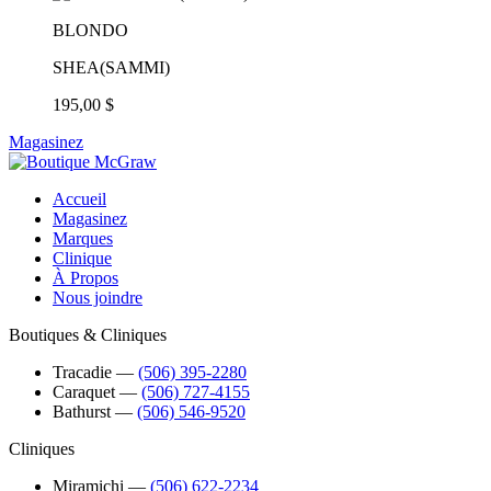
BLONDO
SHEA(SAMMI)
195,00 $
Magasinez
Accueil
Magasinez
Marques
Clinique
À Propos
Nous joindre
Boutiques & Cliniques
Tracadie
―
(506) 395-2280
Caraquet
―
(506) 727-4155
Bathurst
―
(506) 546-9520
Cliniques
Miramichi
―
(506) 622-2234