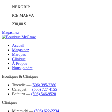
NEXGRIP
ICE MAEVA
230,00 $
Magasinez
Accueil
Magasinez
Marques
Clinique
À Propos
Nous joindre
Boutiques & Cliniques
Tracadie
―
(506) 395-2280
Caraquet
―
(506) 727-4155
Bathurst
―
(506) 546-9520
Cliniques
Miramichi
―
(506) 622-2234