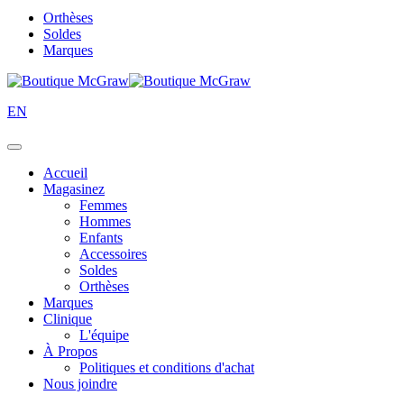
Orthèses
Soldes
Marques
EN
Accueil
Magasinez
Femmes
Hommes
Enfants
Accessoires
Soldes
Orthèses
Marques
Clinique
L'équipe
À Propos
Politiques et conditions d'achat
Nous joindre