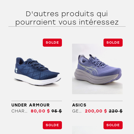
D'autres produits qui
pourraient vous intéressez
SOLDE
SOLDE
ORTHÈSES
SOLDES
MARQUES
UNDER ARMOUR
ASICS
CHARGED SPEED SWIFT
80,00 $
95 $
GEL-NIMBUS 28
200,00 $
220 $
SOLDE
SOLDE