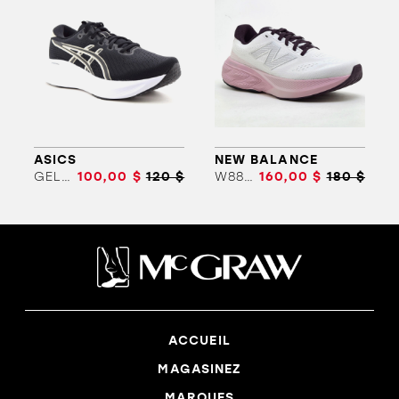
ASICS
NEW BALANCE
GEL-EXCITE 11
100,00 $
120 $
W880 V15
160,00 $
180 $
ACCUEIL
MAGASINEZ
MARQUES