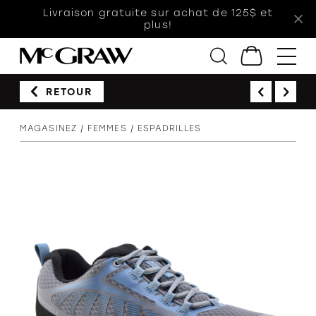
Livraison gratuite sur achat de 125$ et
plus!
RETOUR
Femmes
MAGASINEZ
FEMMES
ESPADRILLES
Hommes
Enfants
Accessoires
Soldes
Orthèses