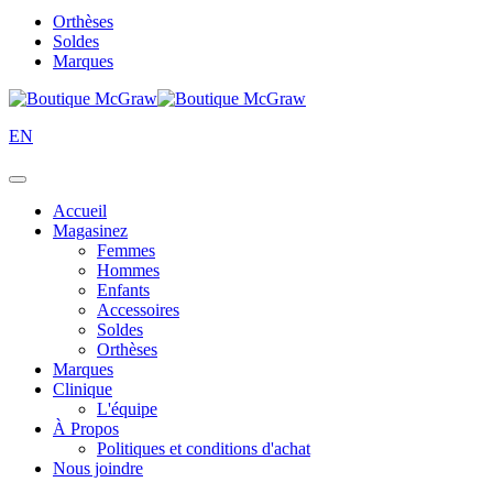
Orthèses
Soldes
Marques
EN
Accueil
Magasinez
Femmes
Hommes
Enfants
Accessoires
Soldes
Orthèses
Marques
Clinique
L'équipe
À Propos
Politiques et conditions d'achat
Nous joindre