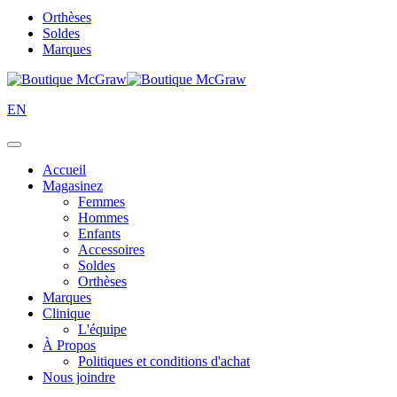
Orthèses
Soldes
Marques
EN
Accueil
Magasinez
Femmes
Hommes
Enfants
Accessoires
Soldes
Orthèses
Marques
Clinique
L'équipe
À Propos
Politiques et conditions d'achat
Nous joindre