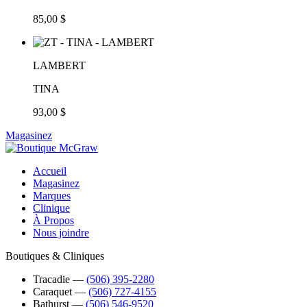
85,00 $
LAMBERT
TINA
93,00 $
Magasinez
Accueil
Magasinez
Marques
Clinique
À Propos
Nous joindre
Boutiques & Cliniques
Tracadie
―
(506) 395-2280
Caraquet
―
(506) 727-4155
Bathurst
―
(506) 546-9520