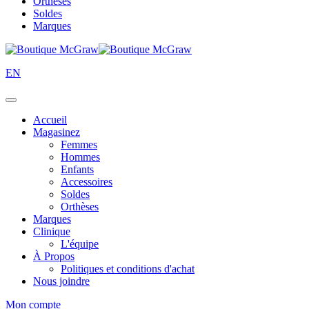
Orthèses
Soldes
Marques
EN
Accueil
Magasinez
Femmes
Hommes
Enfants
Accessoires
Soldes
Orthèses
Marques
Clinique
L'équipe
À Propos
Politiques et conditions d'achat
Nous joindre
Mon compte