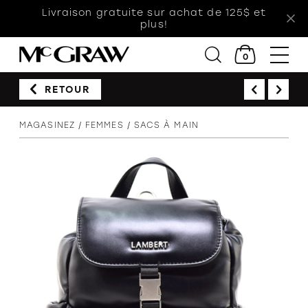
Livraison gratuite sur achat de 125$ et
plus!
0
RETOUR
Femmes
MAGASINEZ
FEMMES
SACS À MAIN
Hommes
Enfants
Accessoires
Soldes
Orthèses