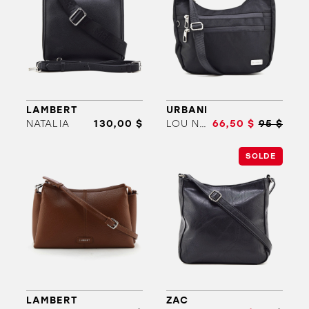
LAMBERT
URBANI
NATALIA
130,00 $
LOU NOIR
66,50 $
95 $
ORTHÈSES
SOLDES
MARQUES
SOLDE
LAMBERT
ZAC