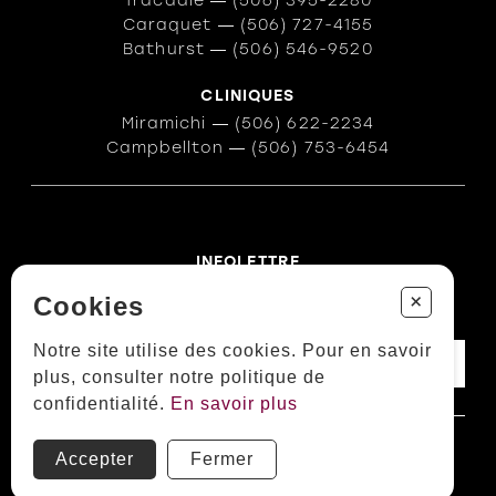
Tracadie
―
(506) 395-2280
Caraquet
―
(506) 727-4155
Bathurst
―
(506) 546-9520
CLINIQUES
Miramichi
―
(506) 622-2234
Campbellton
―
(506) 753-6454
INFOLETTRE
Des conseils ? Les tendances ?
+
Cookies
― Abonnez-vous !
Notre site utilise des cookies. Pour en savoir
plus, consulter notre politique de
confidentialité.
En savoir plus
Politiques et conditions d'achats
Accepter
Fermer
TOUS DROITS RÉSERVÉS © COPYRIGHT 2026
PROPULSÉ PAR