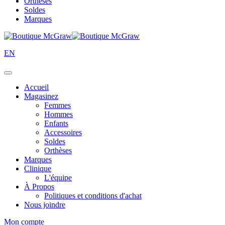
Orthèses
Soldes
Marques
EN
Accueil
Magasinez
Femmes
Hommes
Enfants
Accessoires
Soldes
Orthèses
Marques
Clinique
L'équipe
À Propos
Politiques et conditions d'achat
Nous joindre
Mon compte