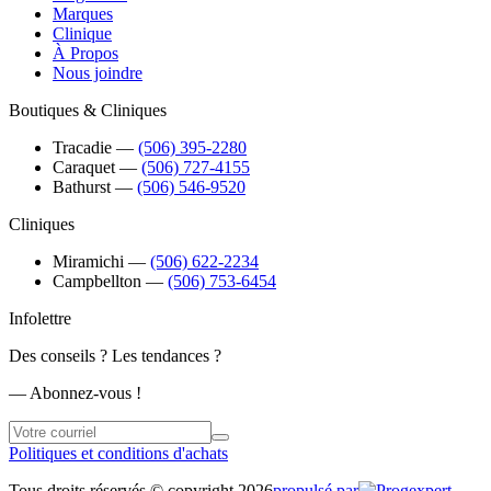
Marques
Clinique
À Propos
Nous joindre
Boutiques & Cliniques
Tracadie
―
(506) 395-2280
Caraquet
―
(506) 727-4155
Bathurst
―
(506) 546-9520
Cliniques
Miramichi
―
(506) 622-2234
Campbellton
―
(506) 753-6454
Infolettre
Des conseils ? Les tendances ?
― Abonnez-vous !
Politiques et conditions d'achats
Tous droits réservés © copyright 2026
propulsé par