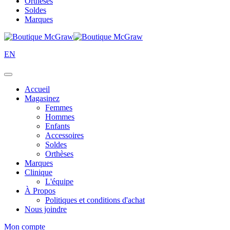
Orthèses
Soldes
Marques
EN
Accueil
Magasinez
Femmes
Hommes
Enfants
Accessoires
Soldes
Orthèses
Marques
Clinique
L'équipe
À Propos
Politiques et conditions d'achat
Nous joindre
Mon compte