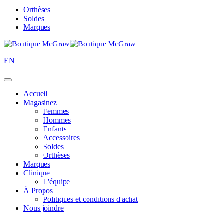
Orthèses
Soldes
Marques
EN
Accueil
Magasinez
Femmes
Hommes
Enfants
Accessoires
Soldes
Orthèses
Marques
Clinique
L'équipe
À Propos
Politiques et conditions d'achat
Nous joindre