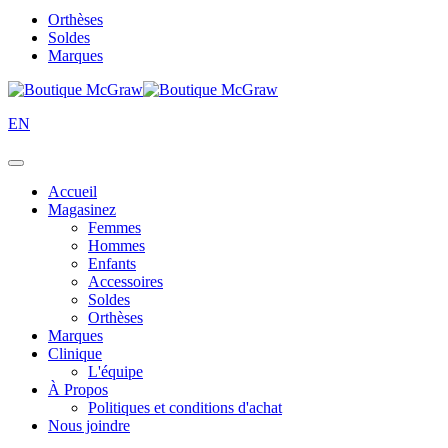
Orthèses
Soldes
Marques
EN
Accueil
Magasinez
Femmes
Hommes
Enfants
Accessoires
Soldes
Orthèses
Marques
Clinique
L'équipe
À Propos
Politiques et conditions d'achat
Nous joindre