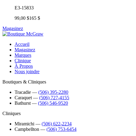
E3-15833
99,00 $
165 $
Magasinez
Accueil
Magasinez
Marques
Clinique
À Propos
Nous joindre
Boutiques & Cliniques
Tracadie
―
(506) 395-2280
Caraquet
―
(506) 727-4155
Bathurst
―
(506) 546-9520
Cliniques
Miramichi
―
(506) 622-2234
Campbellton
―
(506) 753-6454