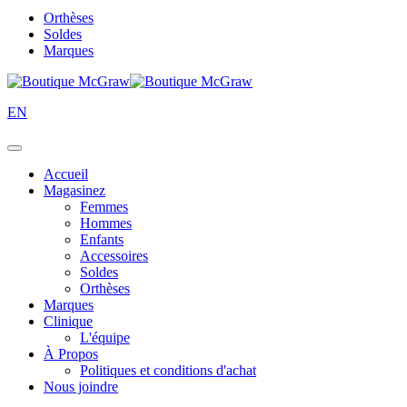
Orthèses
Soldes
Marques
EN
Accueil
Magasinez
Femmes
Hommes
Enfants
Accessoires
Soldes
Orthèses
Marques
Clinique
L'équipe
À Propos
Politiques et conditions d'achat
Nous joindre