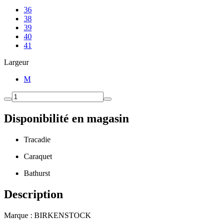
36
38
39
40
41
Largeur
M
Disponibilité en magasin
Tracadie
Caraquet
Bathurst
Description
Marque : BIRKENSTOCK