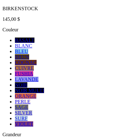
BIRKENSTOCK
145,00 $
Couleur
BASALT
BLANC
BLEU
BRUN
COGNAC
CUIVRE
FUSHIA
LAVANDE
NOIR
NOIR MULTI
ORANGE
PERLE
SAGE
SILVER
SURF
VIOLET
Grandeur