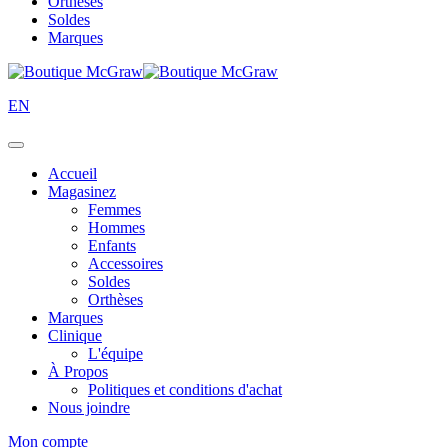
Orthèses
Soldes
Marques
EN
Accueil
Magasinez
Femmes
Hommes
Enfants
Accessoires
Soldes
Orthèses
Marques
Clinique
L'équipe
À Propos
Politiques et conditions d'achat
Nous joindre
Mon compte