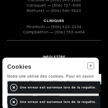
Tracadie
―
(506) 395-2280
Caraquet
―
(506) 727-4155
Bathurst
―
(506) 546-9520
CLINIQUES
Miramichi
―
(506) 622-2234
Campbellton
―
(506) 753-6454
INFOLETTRE
Des conseils ? Les tendances ?
+
Cookies
― Abonnez-vous !
Notre site utilise des cookies. Pour en savoir
plus, consulter notre politique de
confidentialité.
Une erreur est survenue lors de la requête.
En savoir plus
Politiques et conditions d'achats
Accepter
Fermer
Une erreur est survenue lors de la requête.
TOUS DROITS RÉSERVÉS © COPYRIGHT 2026
PROPULSÉ PAR