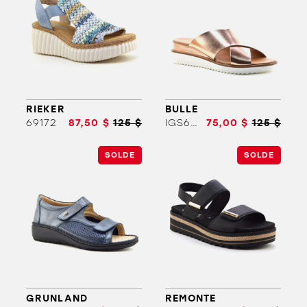
RIEKER
BULLE
69172
87,50 $
125 $
IGS6524
75,00 $
125 $
ORTHÈSES
SOLDES
MARQUES
SOLDE
SOLDE
GRUNLAND
REMONTE