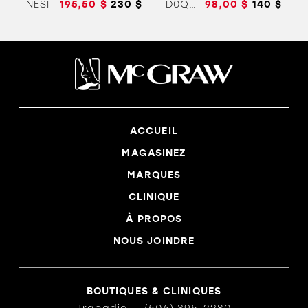
NESI
195,50 $
230 $
D0Q59
98,00 $
140 $
ACCUEIL
MAGASINEZ
MARQUES
CLINIQUE
À PROPOS
NOUS JOINDRE
BOUTIQUES & CLINIQUES