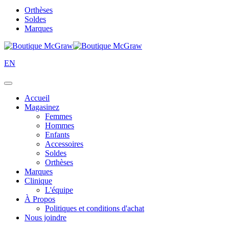
Orthèses
Soldes
Marques
EN
Accueil
Magasinez
Femmes
Hommes
Enfants
Accessoires
Soldes
Orthèses
Marques
Clinique
L'équipe
À Propos
Politiques et conditions d'achat
Nous joindre