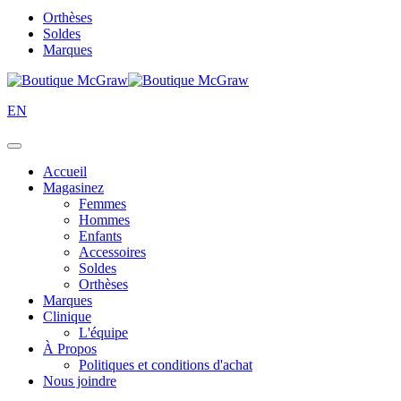
Orthèses
Soldes
Marques
EN
Accueil
Magasinez
Femmes
Hommes
Enfants
Accessoires
Soldes
Orthèses
Marques
Clinique
L'équipe
À Propos
Politiques et conditions d'achat
Nous joindre