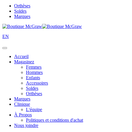
Orthèses
Soldes
Marques
EN
Accueil
Magasinez
Femmes
Hommes
Enfants
Accessoires
Soldes
Orthèses
Marques
Clinique
L'équipe
À Propos
Politiques et conditions d'achat
Nous joindre