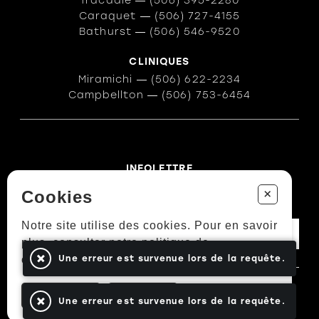
Tracadie
―
(506) 395-2280
Caraquet
―
(506) 727-4155
Bathurst
―
(506) 546-9520
CLINIQUES
Miramichi
―
(506) 622-2234
Campbellton
―
(506) 753-6454
INFOLETTRE
Des conseils ? Les tendances ?
+
Cookies
― Abonnez-vous !
Notre site utilise des cookies. Pour en savoir
plus, consulter notre politique de
confidentialité.
Une erreur est survenue lors de la requête.
En savoir plus
Politiques et conditions d'achats
Accepter
Fermer
Une erreur est survenue lors de la requête.
TOUS DROITS RÉSERVÉS © COPYRIGHT 2026
PROPULSÉ PAR