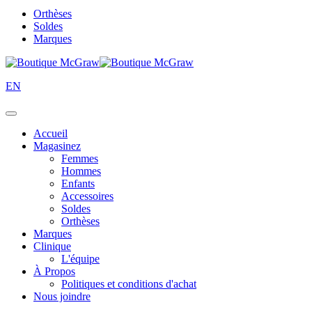
Orthèses
Soldes
Marques
EN
Accueil
Magasinez
Femmes
Hommes
Enfants
Accessoires
Soldes
Orthèses
Marques
Clinique
L'équipe
À Propos
Politiques et conditions d'achat
Nous joindre