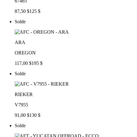
67465
87,50 $
125 $
Solde
ARA
OREGON
117,00 $
195 $
Solde
RIEKER
V7955
91,00 $
130 $
Solde