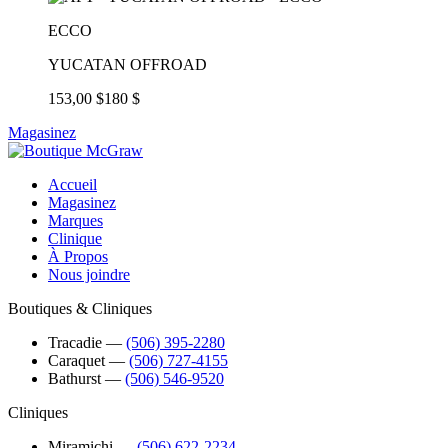
ECCO
YUCATAN OFFROAD
153,00 $
180 $
Magasinez
Accueil
Magasinez
Marques
Clinique
À Propos
Nous joindre
Boutiques & Cliniques
Tracadie
―
(506) 395-2280
Caraquet
―
(506) 727-4155
Bathurst
―
(506) 546-9520
Cliniques
Miramichi
―
(506) 622-2234