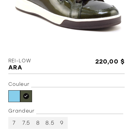
L'équipe
Politiques et conditions d'achat
REI-LOW
220,00 $
ARA
Couleur
Grandeur
7
7.5
8
8.5
9