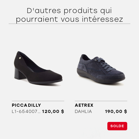
D'autres produits qui
pourraient vous intéressez
ORTHÈSES
SOLDES
MARQUES
PICCADILLY
AETREX
L1-654007M
120,00 $
DAHLIA
190,00 $
SOLDE