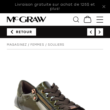
Livraison gratuite sur achat de 125$ et
plus!
RETOUR
Femmes
MAGASINEZ
FEMMES
SOULIERS
Hommes
Enfants
Accessoires
Soldes
Orthèses