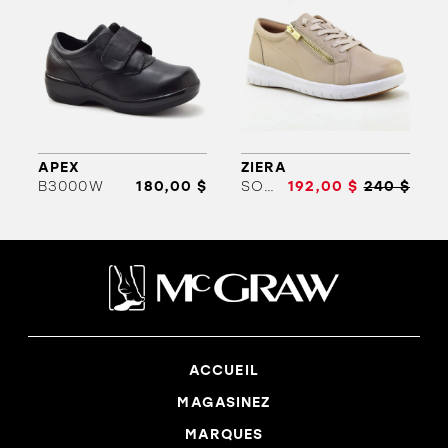
APEX
ZIERA
B3000W
180,00 $
SOLAR-ZR
192,00 $
240 $
ACCUEIL
MAGASINEZ
MARQUES