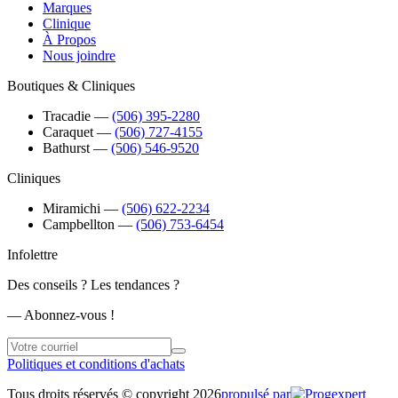
Marques
Clinique
À Propos
Nous joindre
Boutiques & Cliniques
Tracadie
―
(506) 395-2280
Caraquet
―
(506) 727-4155
Bathurst
―
(506) 546-9520
Cliniques
Miramichi
―
(506) 622-2234
Campbellton
―
(506) 753-6454
Infolettre
Des conseils ? Les tendances ?
― Abonnez-vous !
Politiques et conditions d'achats
Tous droits réservés © copyright 2026
propulsé par