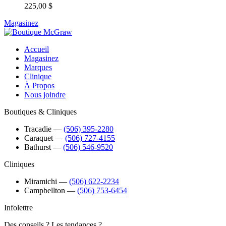
225,00 $
Magasinez
Accueil
Magasinez
Marques
Clinique
À Propos
Nous joindre
Boutiques & Cliniques
Tracadie
―
(506) 395-2280
Caraquet
―
(506) 727-4155
Bathurst
―
(506) 546-9520
Cliniques
Miramichi
―
(506) 622-2234
Campbellton
―
(506) 753-6454
Infolettre
Des conseils ? Les tendances ?