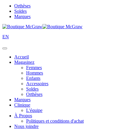
Orthèses
Soldes
Marques
EN
Accueil
Magasinez
Femmes
Hommes
Enfants
Accessoires
Soldes
Orthèses
Marques
Clinique
L'équipe
À Propos
Politiques et conditions d'achat
Nous joindre