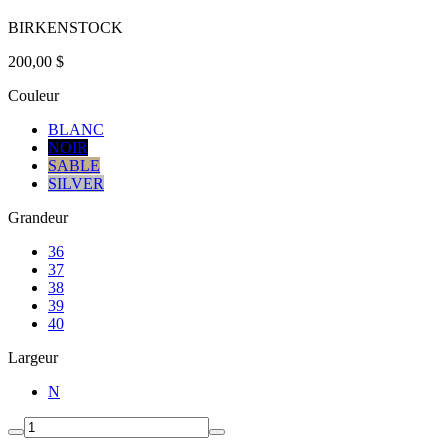
BIRKENSTOCK
200,00 $
Couleur
BLANC
NOIR
SABLE
SILVER
Grandeur
36
37
38
39
40
Largeur
N