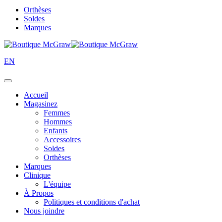
Orthèses
Soldes
Marques
EN
Accueil
Magasinez
Femmes
Hommes
Enfants
Accessoires
Soldes
Orthèses
Marques
Clinique
L'équipe
À Propos
Politiques et conditions d'achat
Nous joindre