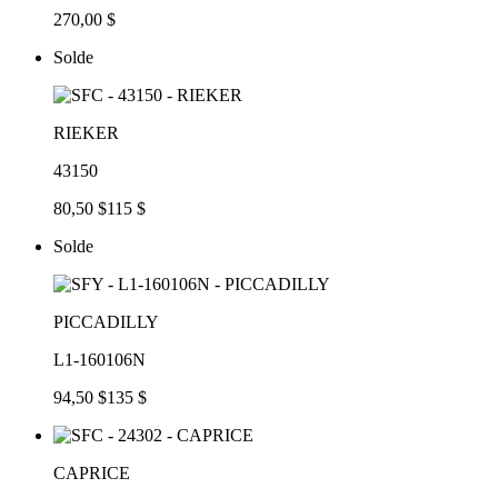
270,00 $
Solde
RIEKER
43150
80,50 $
115 $
Solde
PICCADILLY
L1-160106N
94,50 $
135 $
CAPRICE