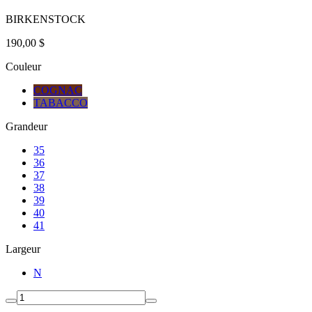
BIRKENSTOCK
190,00 $
Couleur
COGNAC
TABACCO
Grandeur
35
36
37
38
39
40
41
Largeur
N