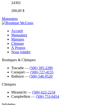
24302
200,00 $
Magasinez
Accueil
Magasinez
Marques
Clinique
À Propos
Nous joindre
Boutiques & Cliniques
Tracadie
―
(506) 395-2280
Caraquet
―
(506) 727-4155
Bathurst
―
(506) 546-9520
Cliniques
Miramichi
―
(506) 622-2234
Campbellton
―
(506) 753-6454
Infolettre