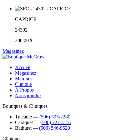
CAPRICE
24302
200,00 $
Magasinez
Accueil
Magasinez
Marques
Clinique
À Propos
Nous joindre
Boutiques & Cliniques
Tracadie
―
(506) 395-2280
Caraquet
―
(506) 727-4155
Bathurst
―
(506) 546-9520
Cliniques