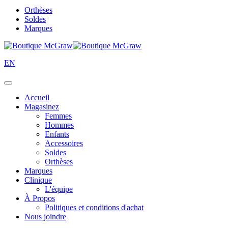
Orthèses
Soldes
Marques
EN
Accueil
Magasinez
Femmes
Hommes
Enfants
Accessoires
Soldes
Orthèses
Marques
Clinique
L'équipe
À Propos
Politiques et conditions d'achat
Nous joindre