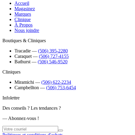
Accueil
Magasinez
Marques
Clinique
À Propos
Nous joindre
Boutiques & Cliniques
Tracadie
―
(506) 395-2280
Caraquet
―
(506) 727-4155
Bathurst
―
(506) 546-9520
Cliniques
Miramichi
―
(506) 622-2234
Campbellton
―
(506) 753-6454
Infolettre
Des conseils ? Les tendances ?
― Abonnez-vous !
Politiques et conditions d'achats