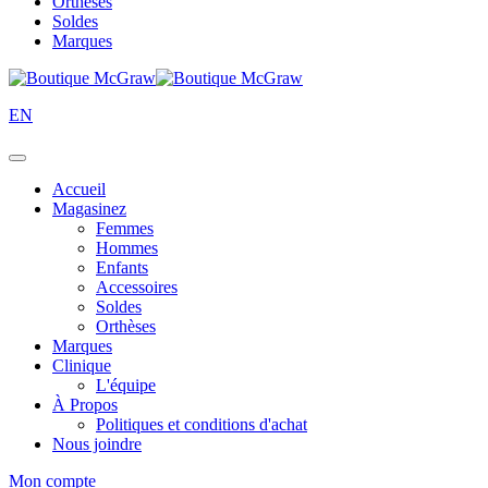
Orthèses
Soldes
Marques
EN
Accueil
Magasinez
Femmes
Hommes
Enfants
Accessoires
Soldes
Orthèses
Marques
Clinique
L'équipe
À Propos
Politiques et conditions d'achat
Nous joindre
Mon compte