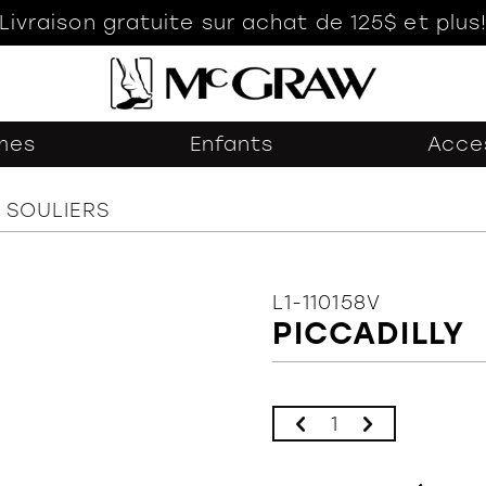
Livraison gratuite sur achat de 125$ et plus
mes
Enfants
Acce
SOULIERS
L1-110158V
PICCADILLY