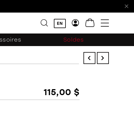
!
EN
ssoires
Soldes
115,00 $