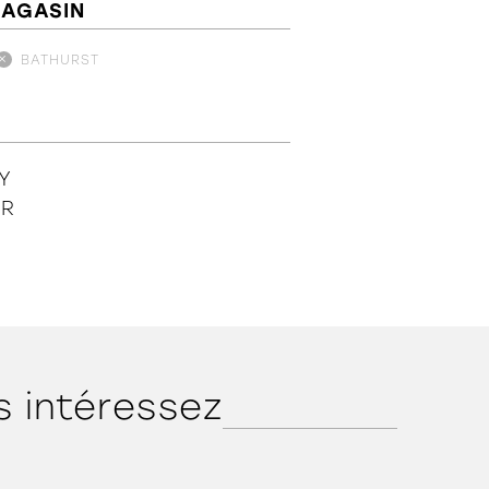
MAGASIN
BATHURST
Y
IR
s intéressez