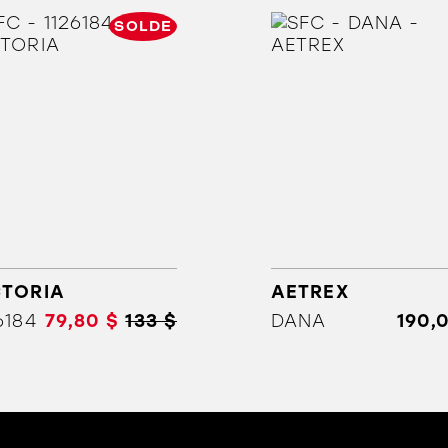
SOLDE
ORTHÈSES
SOLDES
MARQUES
CTORIA
AETREX
6184
79,80 $
133 $
DANA
190,