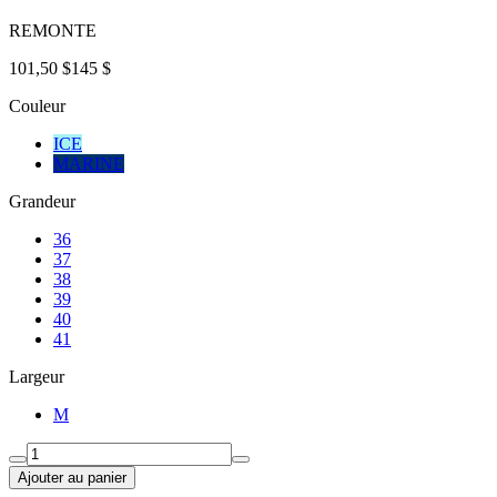
REMONTE
101,50 $
145 $
Couleur
ICE
MARINE
Grandeur
36
37
38
39
40
41
Largeur
M
Ajouter au panier