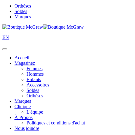
Orthèses
Soldes
Marques
EN
Accueil
Magasinez
Femmes
Hommes
Enfants
Accessoires
Soldes
Orthèses
Marques
Clinique
L'équipe
À Propos
Politiques et conditions d'achat
Nous joindre