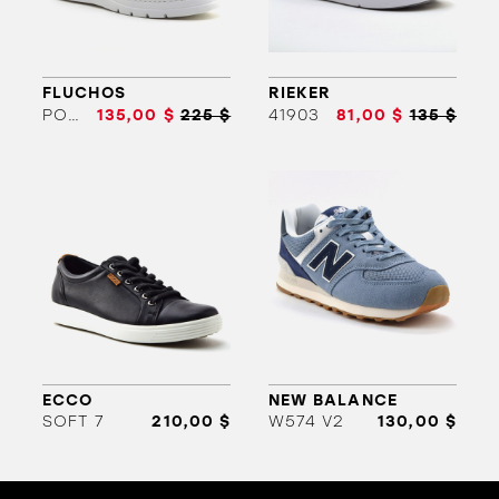
FLUCHOS
RIEKER
POMPAS SIDE ZIP
135,00 $
225 $
41903
81,00 $
135 $
ORTHÈSES
SOLDES
MARQUES
ECCO
NEW BALANCE
SOFT 7
210,00 $
W574 V2
130,00 $