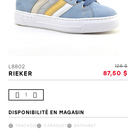
L'équipe
Politiques et conditions d'achat
125 $
L8802
87,50 $
RIEKER
DISPONIBILITÉ EN MAGASIN
TRACADIE
CARAQUET
BATHURST