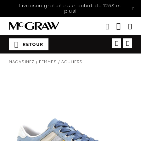
Livraison gratuite sur achat de 125$ et
plus!
RETOUR
Femmes
MAGASINEZ
FEMMES
SOULIERS
Hommes
Enfants
Accessoires
Soldes
Orthèses