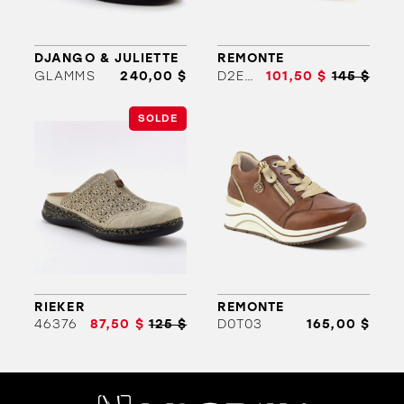
DJANGO & JULIETTE
REMONTE
GLAMMS
240,00 $
D2E00
101,50 $
145 $
SOLDE
ORTHÈSES
SOLDES
MARQUES
RIEKER
REMONTE
46376
87,50 $
125 $
D0T03
165,00 $