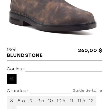
Politiques et conditions d'achat
1306
260,00 $
BLUNDSTONE
Couleur
Grandeur
Guide de taille
8
8.5
9
9.5
10
10.5
11
11.5
12