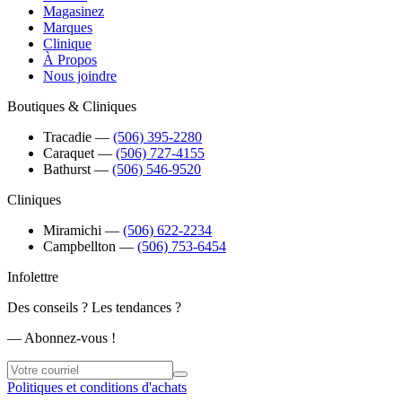
Magasinez
Marques
Clinique
À Propos
Nous joindre
Boutiques & Cliniques
Tracadie
―
(506) 395-2280
Caraquet
―
(506) 727-4155
Bathurst
―
(506) 546-9520
Cliniques
Miramichi
―
(506) 622-2234
Campbellton
―
(506) 753-6454
Infolettre
Des conseils ? Les tendances ?
― Abonnez-vous !
Politiques et conditions d'achats