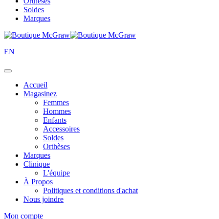
Orthèses
Soldes
Marques
EN
Accueil
Magasinez
Femmes
Hommes
Enfants
Accessoires
Soldes
Orthèses
Marques
Clinique
L'équipe
À Propos
Politiques et conditions d'achat
Nous joindre
Mon compte