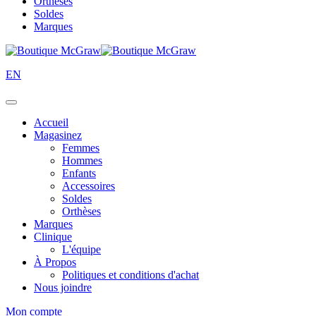
Orthèses
Soldes
Marques
EN
Accueil
Magasinez
Femmes
Hommes
Enfants
Accessoires
Soldes
Orthèses
Marques
Clinique
L'équipe
À Propos
Politiques et conditions d'achat
Nous joindre
Mon compte