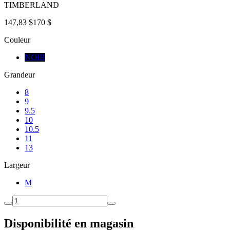
TIMBERLAND
147,83 $
170 $
Couleur
NOIR
Grandeur
8
9
9.5
10
10.5
11
13
Largeur
M
Disponibilité en magasin