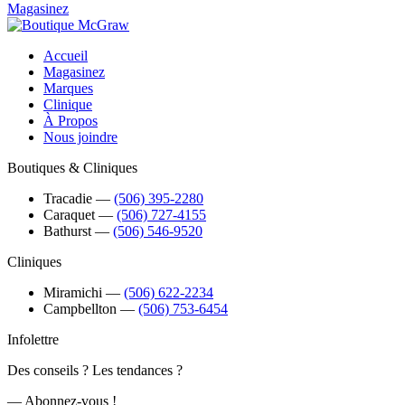
Magasinez
Accueil
Magasinez
Marques
Clinique
À Propos
Nous joindre
Boutiques & Cliniques
Tracadie
―
(506) 395-2280
Caraquet
―
(506) 727-4155
Bathurst
―
(506) 546-9520
Cliniques
Miramichi
―
(506) 622-2234
Campbellton
―
(506) 753-6454
Infolettre
Des conseils ? Les tendances ?
― Abonnez-vous !