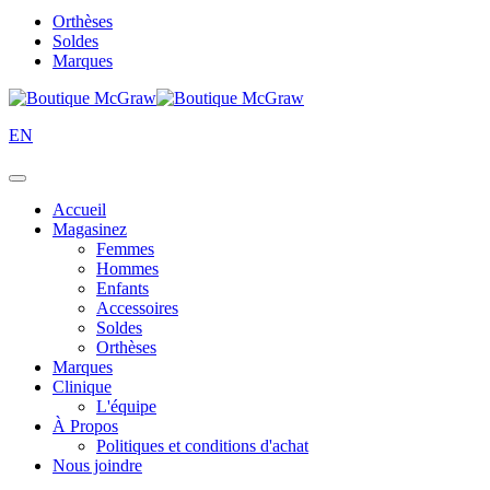
Orthèses
Soldes
Marques
EN
Accueil
Magasinez
Femmes
Hommes
Enfants
Accessoires
Soldes
Orthèses
Marques
Clinique
L'équipe
À Propos
Politiques et conditions d'achat
Nous joindre